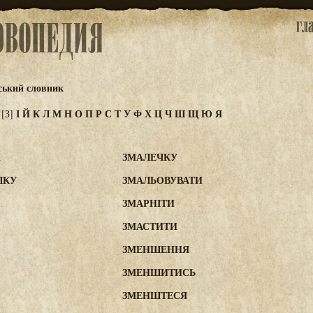
ський словник
Ж
І
Й
К
Л
М
Н
О
П
Р
С
Т
У
Ф
Х
Ц
Ч
Ш
Щ
Ю
Я
[З]
И
ЗМАЛЕЧКУ
ЛКУ
ЗМАЛЬОВУВАТИ
ЗМАРНІТИ
ЗМАСТИТИ
ЗМЕНШЕННЯ
ЗМЕНШИТИСЬ
ЗМЕНШТЕСЯ