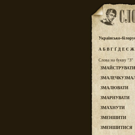
Українсько-білору
А
Б
В
Г
Ґ
Д
Е
Є
Слова на букву "З"
ЗМАЙСТРУВАТ
ЗМАЛЕЧКУЗМА
ЗМАЛЮВАТИ
ЗМАРНУВАТИ
ЗМАХНУТИ
ЗМЕНШИТИ
ЗМЕНШИТИСЯ