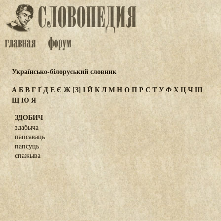
Українсько-білоруський словник
А
Б
В
Г
Ґ
Д
Е
Є
Ж
[З]
І
Й
К
Л
М
Н
О
П
Р
С
Т
У
Ф
Х
Ц
Ч
Ш
Щ
Ю
Я
ЗДОБИЧ
здабыча
папсаваць
папсуць
спажыва