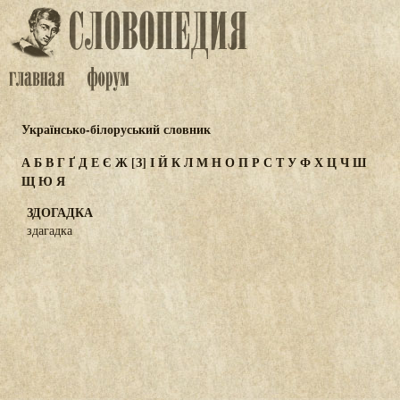
Українсько-білоруський словник
А
Б
В
Г
Ґ
Д
Е
Є
Ж
[З]
І
Й
К
Л
М
Н
О
П
Р
С
Т
У
Ф
Х
Ц
Ч
Ш
Щ
Ю
Я
ЗДОГАДКА
здагадка