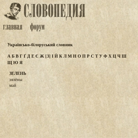
Українсько-білоруський словник
А
Б
В
Г
Ґ
Д
Е
Є
Ж
[З]
І
Й
К
Л
М
Н
О
П
Р
С
Т
У
Ф
Х
Ц
Ч
Ш
Щ
Ю
Я
ЗЕЛЕНЬ
зялёны
май