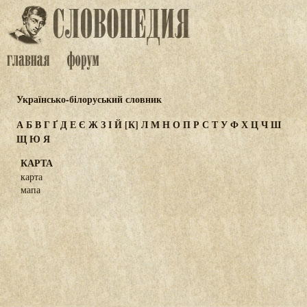
Українсько-білоруський словник
А
Б
В
Г
Ґ
Д
Е
Є
Ж
З
І
Й
[К]
Л
М
Н
О
П
Р
С
Т
У
Ф
Х
Ц
Ч
Ш
Щ
Ю
Я
КАРТА
карта
мапа