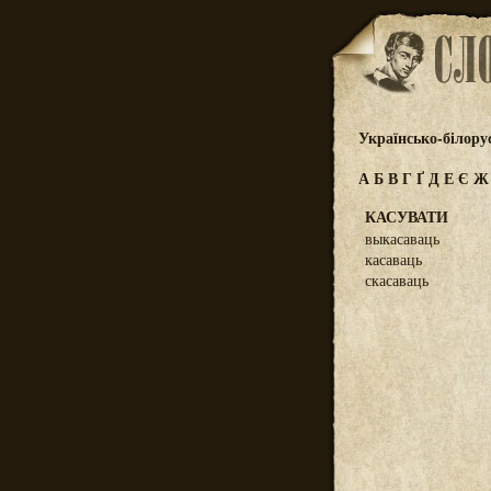
Українсько-білору
А
Б
В
Г
Ґ
Д
Е
Є
КАСУВАТИ
выкасаваць
касаваць
скасаваць