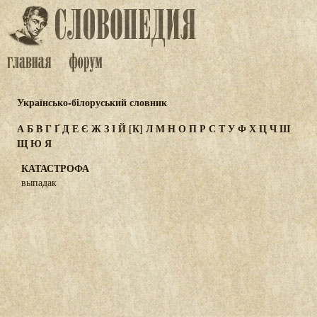
Українсько-білоруський словник
А
Б
В
Г
Ґ
Д
Е
Є
Ж
З
І
Й
[К]
Л
М
Н
О
П
Р
С
Т
У
Ф
Х
Ц
Ч
Ш
Щ
Ю
Я
КАТАСТРОФА
выпадак