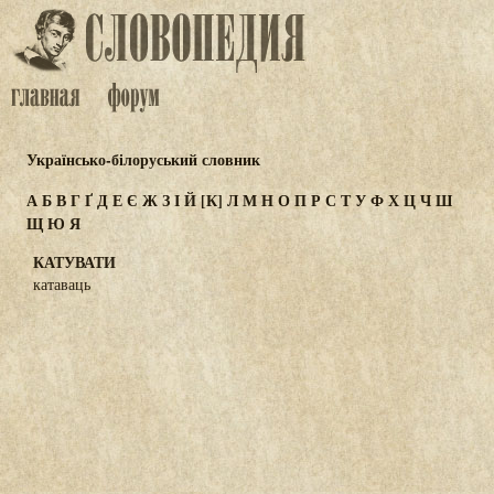
Українсько-білоруський словник
А
Б
В
Г
Ґ
Д
Е
Є
Ж
З
І
Й
[К]
Л
М
Н
О
П
Р
С
Т
У
Ф
Х
Ц
Ч
Ш
Щ
Ю
Я
КАТУВАТИ
катаваць