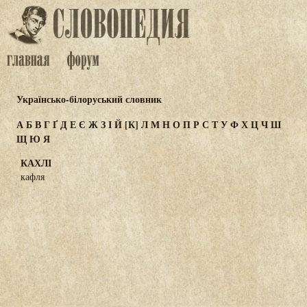
Українсько-білоруський словник
А
Б
В
Г
Ґ
Д
Е
Є
Ж
З
І
Й
[К]
Л
М
Н
О
П
Р
С
Т
У
Ф
Х
Ц
Ч
Ш
Щ
Ю
Я
КАХЛІ
кафля